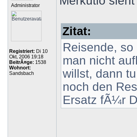
Merkutio sieht
Administrator
Zitat:
Reisende, so 
Registriert:
Di 10
man nicht au
Okt, 2006 19:18
BeitrÃ¤ge:
1538
Wohnort:
willst, dann t
Sandsbach
noch den Res
Ersatz fÃ¼r D