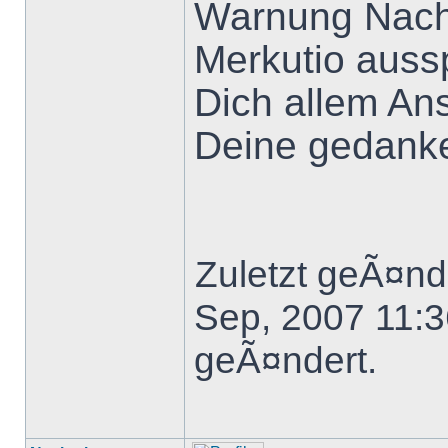
Warnung Nachd
Merkutio aussp
Dich allem An
Deine gedanke
Zuletzt geÃ¤nd
Sep, 2007 11:3
geÃ¤ndert.