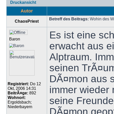
Druckansicht
Autor
Betreff des Beitrags:
Wohin des We
ChaosPriest
Es ist eine s
Baron
erwacht aus e
Alptraum. Imme
seinen TrÃ¤um
DÃ¤mon aus se
Registriert:
Do 12
immer wieder 
Okt, 2006 14:31
BeitrÃ¤ge:
892
seine Freund
Wohnort:
Ergoldsbach;
Niederbayern
DÃ¤mon geopfe