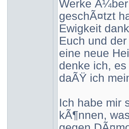
Werke Ã¼ber
geschÃ¤tzt h
Ewigkeit dank
Euch und der 
eine neue He
denke ich, es
daÃŸ ich mei
Ich habe mir 
kÃ¶nnen, was
gegen DÃ¤mo