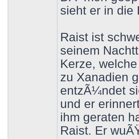
sieht er in di
Raist ist schw
seinem Nachtt
Kerze, welche
zu Xanadien g
entzÃ¼ndet sie
und er erinner
ihm geraten h
Raist. Er wuÃ