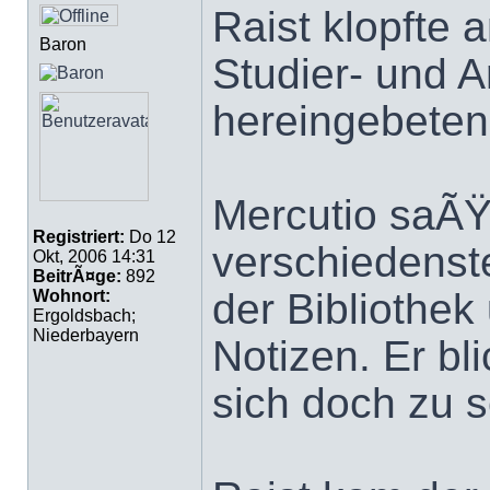
Raist klopfte 
Baron
Studier- und A
hereingebeten
Mercutio saÃŸ
Registriert:
Do 12
verschiedens
Okt, 2006 14:31
BeitrÃ¤ge:
892
der Bibliothek
Wohnort:
Ergoldsbach;
Niederbayern
Notizen. Er bl
sich doch zu s