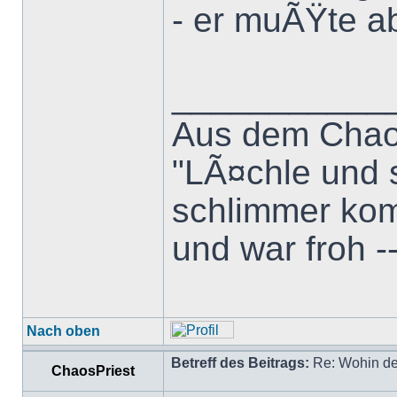
- er muÃŸte a
___________
Aus dem Chao
"LÃ¤chle und s
schlimmer komm
und war froh -
Nach oben
Betreff des Beitrags:
Re: Wohin de
ChaosPriest