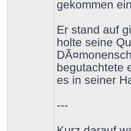
gekommen eine
Er stand auf 
holte seine Q
DÃ¤monenschw
begutachtete 
es in seiner H
---
Kurz darauf w