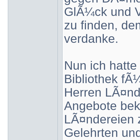
GlÃ¼ck und 
zu finden, de
verdanke.
Nun ich hatte 
Bibliothek fÃ¼
Herren LÃ¤nde
Angebote bek
LÃ¤ndereien z
Gelehrten un