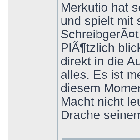
Merkutio hat s
und spielt mit
SchreibgerÃ¤t
PlÃ¶tzlich blic
direkt in die 
alles. Es ist m
diesem Momen
Macht nicht l
Drache seinem