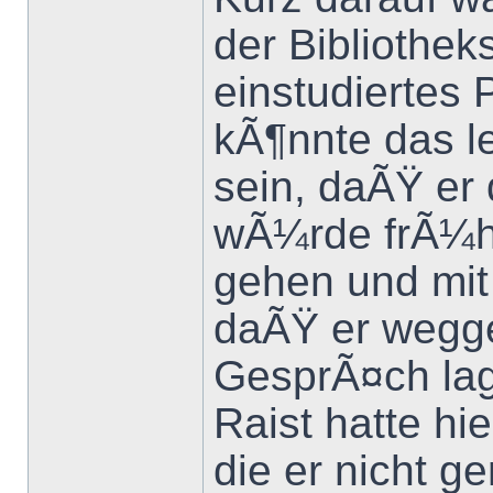
der Bibliothek
einstudiertes
kÃ¶nnte das le
sein, daÃŸ er 
wÃ¼rde frÃ¼h
gehen und mit
daÃŸ er wegg
GesprÃ¤ch la
Raist hatte h
die er nicht g