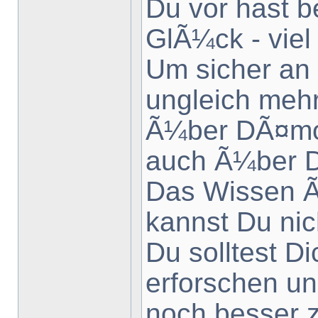
Du vor hast b
GlÃ¼ck - vie
Um sicher an 
ungleich meh
Ã¼ber DÃ¤mon
auch Ã¼ber D
Das Wissen Ã
kannst Du ni
Du solltest D
erforschen und
noch besser z