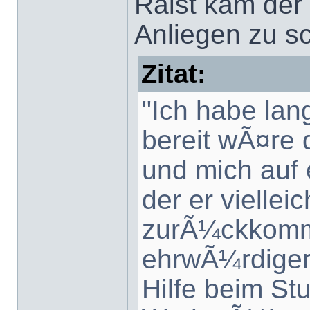
Raist kam der
Anliegen zu sc
Zitat:
"Ich habe lan
bereit wÃ¤re 
und mich auf 
der er viellei
zurÃ¼ckkomme
ehrwÃ¼rdiger
Hilfe beim St