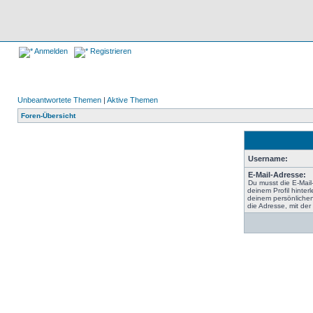
Anmelden
Registrieren
Unbeantwortete Themen
|
Aktive Themen
Foren-Übersicht
Username:
E-Mail-Adresse:
Du musst die E-Mail
deinem Profil hinterl
deinem persönlichen
die Adresse, mit der 