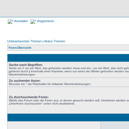
Anmelden
Registrieren
Unbeantwortete Themen
|
Aktive Themen
Foren-Übersicht
Suche nach Begriffen:
Setze ein
+
vor ein Wort, das gefunden werden muss und ein
-
vor ein Wort, das nicht g
getrennt durch
|
innerhalb einer Klammer, wenn nur eines der Wörter gefunden werden muss.
Übereinstimmungen.
Zu suchender Autor:
Benutze ein * als Platzhalter für teilweise Übereinstimmungen.
Zu durchsuchende Foren:
Wähle das Forum oder die Foren aus, in denen gesucht werden soll. Unterforen werden au
„Unterforen durchsuchen“ unten nicht deaktivierst.