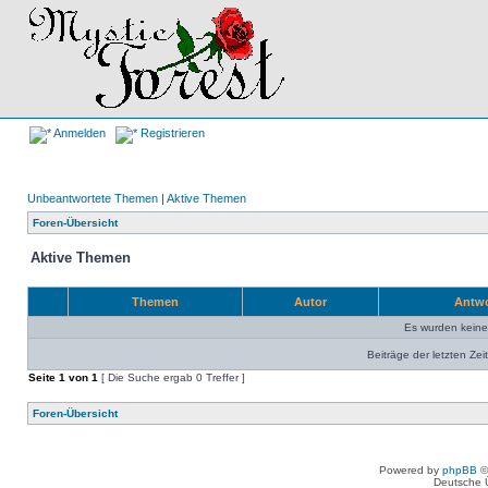
Anmelden
Registrieren
Unbeantwortete Themen
|
Aktive Themen
Foren-Übersicht
Aktive Themen
Themen
Autor
Antw
Es wurden kein
Beiträge der letzten Zei
Seite
1
von
1
[ Die Suche ergab 0 Treffer ]
Foren-Übersicht
Powered by
phpBB
©
Deutsche 