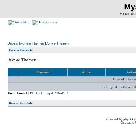
Mys
Forum der
Anmelden
Registrieren
Unbeantwortete Themen
|
Aktive Themen
Foren-Übersicht
Aktive Themen
Themen
Autor
Antw
Es wurden kein
Beiträge der letzten Zei
Seite
1
von
1
[ Die Suche ergab 0 Treffer ]
Foren-Übersicht
Powered by
phpBB
©
Deutsche 