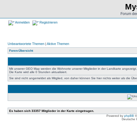
Mys
Forum der
Anmelden
Registrieren
Unbeantwortete Themen
|
Aktive Themen
Foren-Übersicht
Mit unserer GEO Map werden die Wohnorte unserer Mitglieder in der Landkarte angezeigt. A
Die Karte wird alle 0 Stunden aktualisiert.
Sie sind nicht angemeldet als Mitglied, von daher können Sie hier nichts weiter als die Übe
Es haben sich 33357 Mitglieder in der Karte eingetragen.
Powered by
phpBB
©
Deutsche 